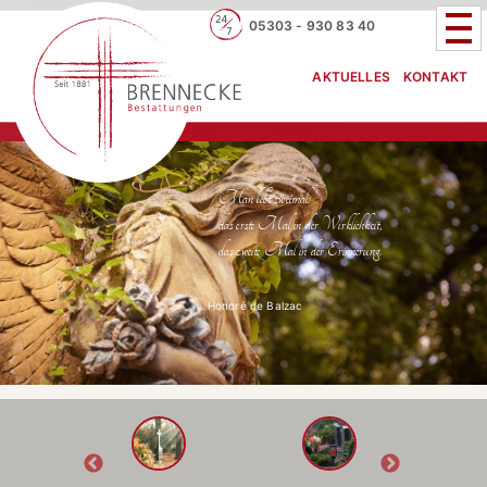
05303 - 930 83 40
AKTUELLES
KONTAKT
Man lebt zweimal:
das erste Mal in der Wirklichkeit,
das zweite Mal in der Erinnerung.
Honoré de Balzac