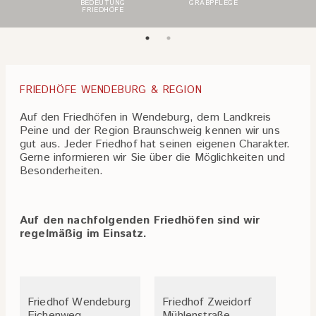
E DER
BEDEUTUNG
GRABPFLEGE
FRIE
ON
FRIEDHÖFE
R
FRIEDHÖFE WENDEBURG & REGION
Auf den Friedhöfen in Wendeburg, dem Landkreis
Peine und der Region Braunschweig kennen wir uns
gut aus. Jeder Friedhof hat seinen eigenen Charakter.
Gerne informieren wir Sie über die Möglichkeiten und
Besonderheiten.
Auf den nachfolgenden Friedhöfen sind wir
regelmäßig im Einsatz.
Friedhof Wendeburg
Friedhof Zweidorf
Eichenweg
Mühlenstraße